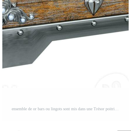
ensemble de or bars ou lingots sont mis dans une Trésor poitrine. fabriqué de vieux rouillé métal bois. Trésor à l'intérieur est une or bar. le plus populaire les atouts dans le collection de investisseurs. 3d le rendu. Photo Pro