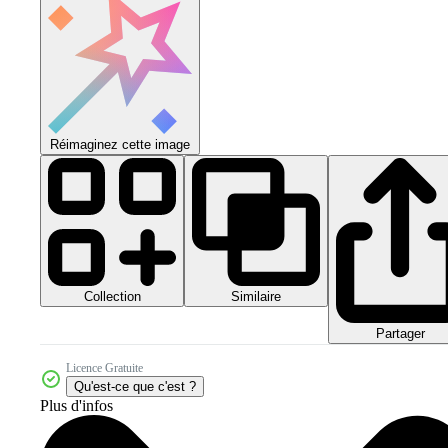
Réimaginez cette image
Collection
Similaire
Partager
Licence Gratuite
Qu'est-ce que c'est ?
Plus d'infos