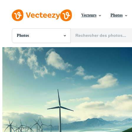
Vecteurs
Photos
Photos
Toutes Images
Photos
PNGs
PSDs
SVGs
Modèles
Vecteurs
Vidéos
Motion graphics
Images Éditoriales
Événements Éditoriaux