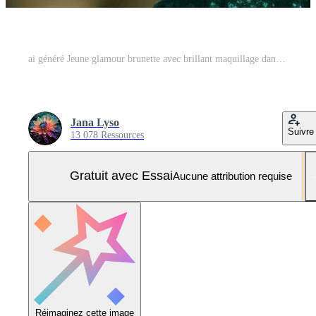
ai généré Jeune glamour brunette avec brillant maquillage dans une vert mascarade masque et paillette robe sur une pétillant vert Contexte. idéal pour mode, un événement promotions, ou luxe contenu Photo Pro
Jana Lyso
Suivre
13 078 Ressources
Gratuit avec Essai
Aucune attribution requise
Réimaginez cette image