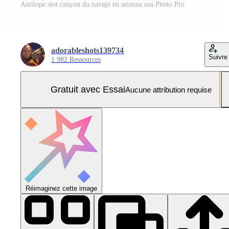
Antilope slot canyon du navajo en arizona usa Photo Pro
adorableshots139734
Suivre
1 982 Ressources
Gratuit avec Essai
Aucune attribution requise
Réimaginez cette image