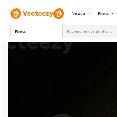
Vecteurs
Photos
Photos
Toutes Images
Photos
PNGs
PSDs
SVGs
Modèles
Vecteurs
Vidéos
Motion graphics
Images Éditoriales
Événements Éditoriaux