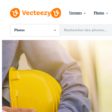
Vecteurs
Photos
Photos
Toutes Images
Photos
PNGs
PSDs
SVGs
Modèles
Vecteurs
Vidéos
Motion graphics
Images Éditoriales
Événements Éditoriaux