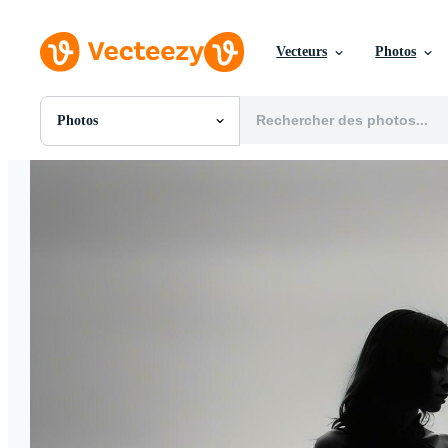
Vecteurs
Photos
Photos
Toutes Images
Photos
PNGs
PSDs
SVGs
Modèles
Vecteurs
Vidéos
Motion graphics
Images Éditoriales
Événements Éditoriaux