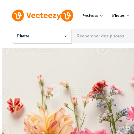
Vecteurs
Photos
Photos
Toutes Images
Photos
PNGs
PSDs
SVGs
Modèles
Vecteurs
Vidéos
Motion graphics
Images Éditoriales
Événements Éditoriaux