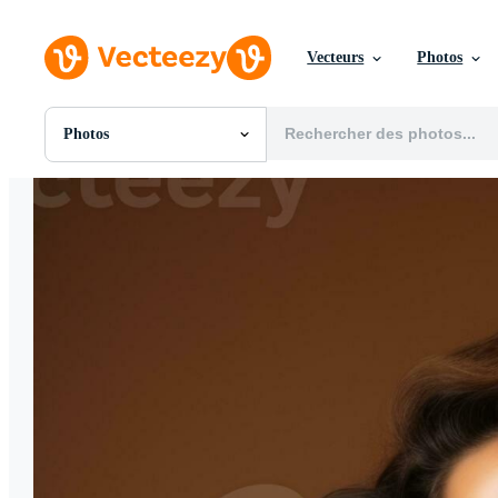
Vecteurs
Photos
Photos
Toutes Images
Photos
PNGs
PSDs
SVGs
Modèles
Vecteurs
Vidéos
Motion graphics
Images Éditoriales
Événements Éditoriaux