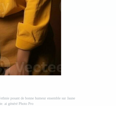
 l'ethnie posant de bonne humeur ensemble sur Jaune
te. ai généré Photo Pro