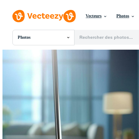
Vecteurs
Photos
Photos
Toutes Images
Photos
PNGs
PSDs
SVGs
Modèles
Vecteurs
Vidéos
Motion graphics
Images Éditoriales
Événements Éditoriaux