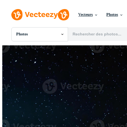
Vecteurs
Photos
Photos
Toutes Images
Photos
PNGs
PSDs
SVGs
Modèles
Vecteurs
Vidéos
Motion graphics
Images Éditoriales
Événements Éditoriaux