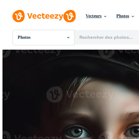
Vecteurs
Photos
Photos
Toutes Images
Photos
PNGs
PSDs
SVGs
Modèles
Vecteurs
Vidéos
Motion graphics
Images Éditoriales
Événements Éditoriaux