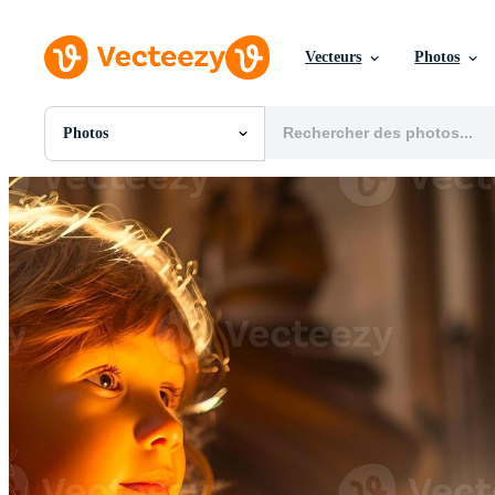
Vecteurs
Photos
Photos
Toutes Images
Photos
PNGs
PSDs
SVGs
Modèles
Vecteurs
Vidéos
Motion graphics
Images Éditoriales
Événements Éditoriaux