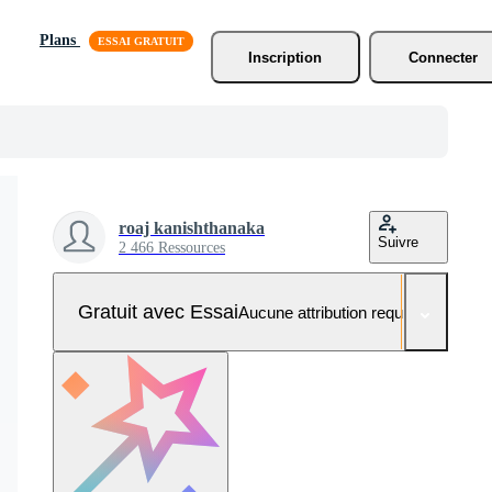
Plans
Inscription
Connecter
roaj kanishthanaka
Suivre
2 466 Ressources
Gratuit avec Essai
Aucune attribution requise