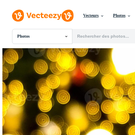
Vecteurs
Photos
Photos
Toutes Images
Photos
PNGs
PSDs
SVGs
Modèles
Vecteurs
Vidéos
Motion graphics
Images Éditoriales
Événements Éditoriaux