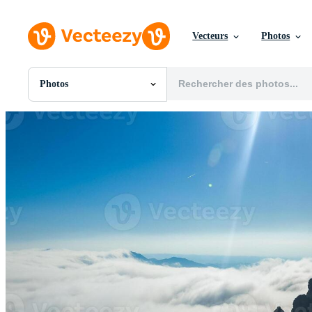
Vecteurs
Photos
Photos
Toutes Images
Photos
PNGs
PSDs
SVGs
Modèles
Vecteurs
Vidéos
Motion graphics
Images Éditoriales
Événements Éditoriaux