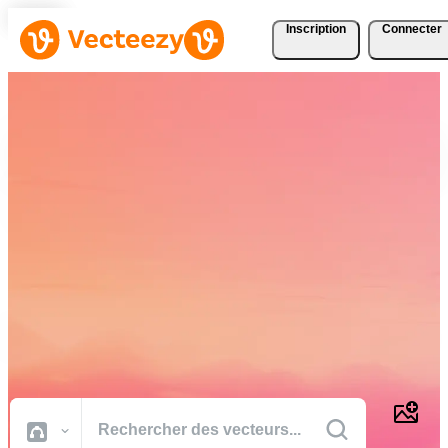
Inscription
Connecter
Téléchargez Gratuitement
des Vecteurs, des Photos,
des Vidéos et Bien Plus
Encore
Des ressources créatives de qualité professionnelle pour réaliser vos
projets plus rapidement.