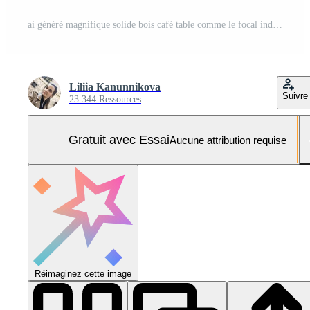
ai généré magnifique solide bois café table comme le focal indiquer, orné avec une fumant tasse de noir café, contre le toile de fond de une magnifiquement décoré café. Photo Pro
Liliia Kanunnikova
Suivre
23 344 Ressources
Gratuit avec Essai
Aucune attribution requise
Réimaginez cette image