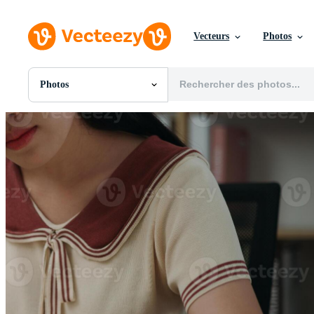
Vecteurs
Photos
Photos
Toutes Images
Photos
PNGs
PSDs
SVGs
Modèles
Vecteurs
Vidéos
Motion graphics
Images Éditoriales
Événements Éditoriaux