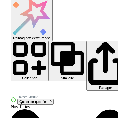
Réimaginez cette image
Collection
Similaire
Partager
Licence Gratuite
Qu'est-ce que c'est ?
Plus d'infos