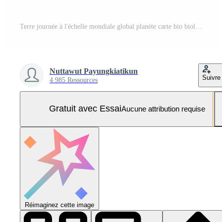
Terre journée à l'échelle mondiale global planète carte bio biologique social problème avril conversation environnement écosystème forêt recycler fête content l'eau signe carte planète sphère 22 avril vingt deux journée Date Photo Pro
Nuttawut Payungkiatikun
Suivre
4 985 Ressources
Gratuit avec Essai
Aucune attribution requise
Réimaginez cette image