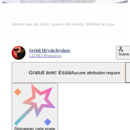
desserts avec des fruits, mousse, des biscuits. différent les types de sucré des pâtisseries, petit coloré sucré Gâteaux, macarons, et autre desserts dans le sucré buffet. bonbons bar pour anniversaire. Photo Pro
Serhii Hryshchyshen
Suivre
132 883 Ressources
Gratuit avec Essai
Aucune attribution requise
Réimaginez cette image