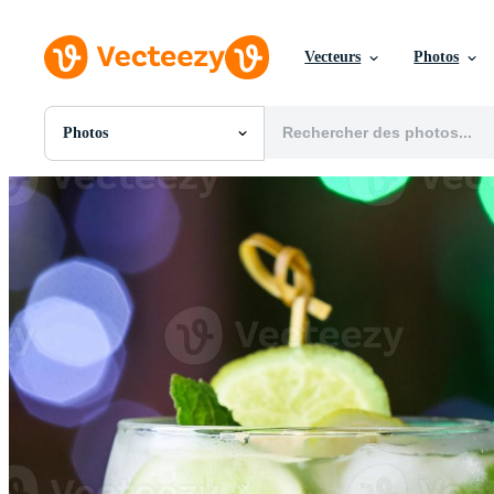
Vecteurs
Photos
Photos
Toutes Images
Photos
PNGs
PSDs
SVGs
Modèles
Vecteurs
Vidéos
Motion graphics
Images Éditoriales
Événements Éditoriaux