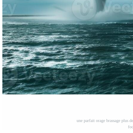
une parfait orage brassage plus 
fo