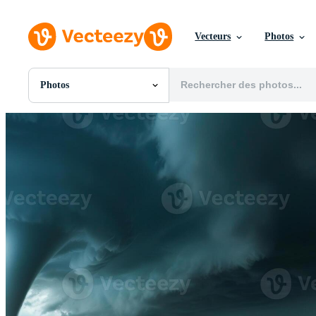
Vecteurs
Photos
Photos
Toutes Images
Photos
PNGs
PSDs
SVGs
Modèles
Vecteurs
Vidéos
Motion graphics
Images Éditoriales
Événements Éditoriaux