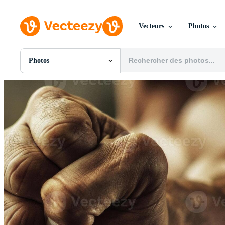
Vecteurs
Photos
Photos
Toutes Images
Photos
PNGs
PSDs
SVGs
Modèles
Vecteurs
Vidéos
Motion graphics
Images Éditoriales
Événements Éditoriaux