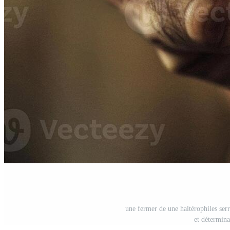
une fermer de une haltérophiles ser
et détermin