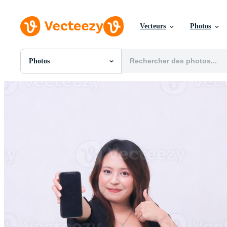
Vecteurs
Photos
Photos
Toutes Images
Photos
PNGs
PSDs
SVGs
Modèles
Vecteurs
Vidéos
Motion graphics
Images Éditoriales
Événements Éditoriaux