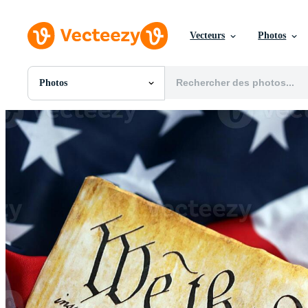
Vecteurs
Photos
Photos
Toutes Images
Photos
PNGs
PSDs
SVGs
Modèles
Vecteurs
Vidéos
Motion graphics
Images Éditoriales
Événements Éditoriaux