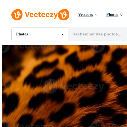
Vecteurs
Photos
Photos
Toutes Images
Photos
PNGs
PSDs
SVGs
Modèles
Vecteurs
Vidéos
Motion graphics
Images Éditoriales
Événements Éditoriaux