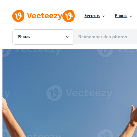
Vecteurs
Photos
Photos
Toutes Images
Photos
PNGs
PSDs
SVGs
Modèles
Vecteurs
Vidéos
Motion graphics
Images Éditoriales
Événements Éditoriaux