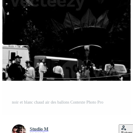
noir et blanc chaud air des ballons Contexte Photo Pro
Studio M
Suivre