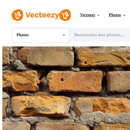
Vecteurs
Photos
Photos
Toutes Images
Photos
PNGs
PSDs
SVGs
Modèles
Vecteurs
Vidéos
Motion graphics
Images Éditoriales
Événements Éditoriaux