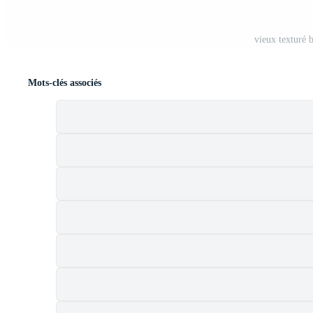
vieux texturé 
Mots-clés associés