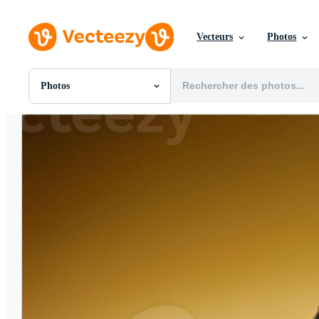
Vecteurs
Photos
Photos
Toutes Images
Photos
PNGs
PSDs
SVGs
Modèles
Vecteurs
Vidéos
Motion graphics
Images Éditoriales
Événements Éditoriaux