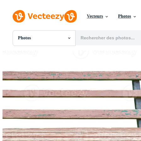
Vecteurs
Photos
Photos
Toutes Images
Photos
PNGs
PSDs
SVGs
Modèles
Vecteurs
Vidéos
Motion graphics
Images Éditoriales
Événements Éditoriaux