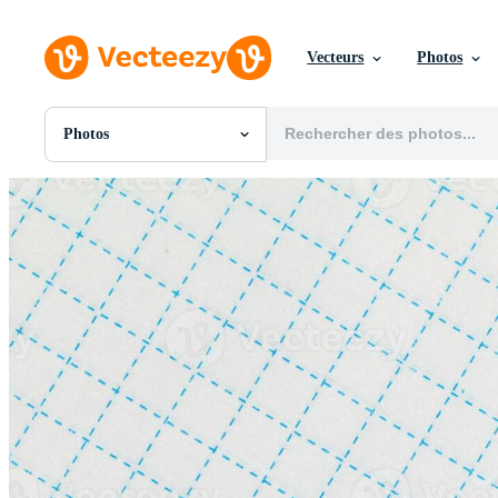
Vecteurs
Photos
Photos
Toutes Images
Photos
PNGs
PSDs
SVGs
Modèles
Vecteurs
Vidéos
Motion graphics
Images Éditoriales
Événements Éditoriaux