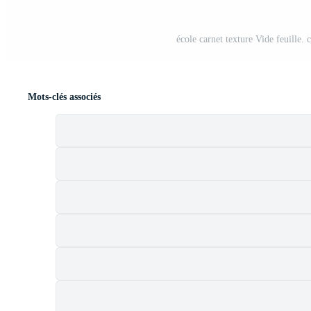
école carnet texture Vide feuille. 
Mots-clés associés