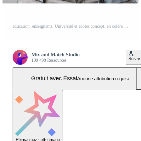
éducation, enseignants, Université et écoles concept. en colère et mécontent strict tuteur, prof réprimande étudiant et dire laisser classe maintenant, montrer du doigt à porte en criant agacé, gris Contexte Photo Pro
Mix and Match Studio
Suivre
109 498 Ressources
Gratuit avec Essai
Aucune attribution requise
Réimaginez cette image