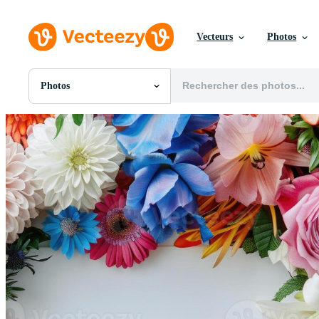
Vecteurs
Photos
Photos
Toutes Images
Photos
PNGs
PSDs
SVGs
Modèles
Vecteurs
Vidéos
Motion graphics
Images Éditoriales
Événements Éditoriaux