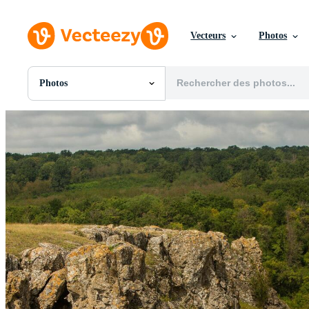
Vecteurs
Photos
Photos
Toutes Images
Photos
PNGs
PSDs
SVGs
Modèles
Vecteurs
Vidéos
Motion graphics
Images Éditoriales
Événements Éditoriaux