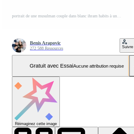
portrait de une musulman couple dans blanc ihram habits à une sacré placer, reflétant leur dévouement et unité pendant pèlerinage.généré image Photo Pro
Benis Arapovic
Suivre
272 588 Ressources
Gratuit avec Essai
Aucune attribution requise
Réimaginez cette image