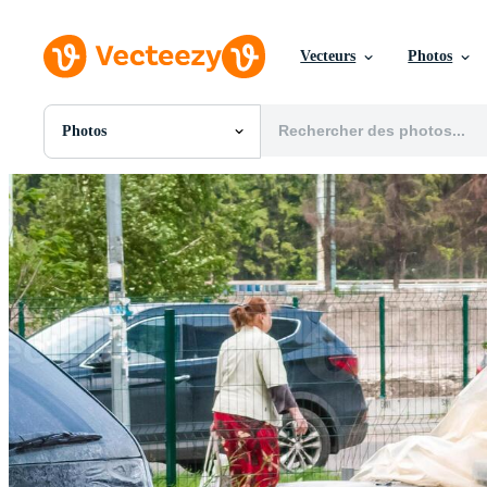
Vecteurs
Photos
Photos
Toutes Images
Photos
PNGs
PSDs
SVGs
Modèles
Vecteurs
Vidéos
Motion graphics
Images Éditoriales
Événements Éditoriaux