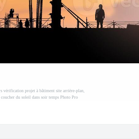
s vérification projet à bâtiment site arrière-plan,
e coucher du soleil dans soir temps Photo Pro