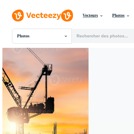
Vecteurs
Photos
Photos
Toutes Images
Photos
PNGs
PSDs
SVGs
Modèles
Vecteurs
Vidéos
Motion graphics
Images Éditoriales
Événements Éditoriaux