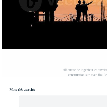
silhouette de ingénieur et ouvrier
construction site avec flou l
Mots-clés associés