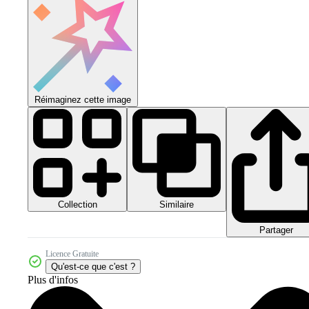
Réimaginez cette image
Collection
Similaire
Partager
Licence Gratuite
Qu'est-ce que c'est ?
Plus d'infos