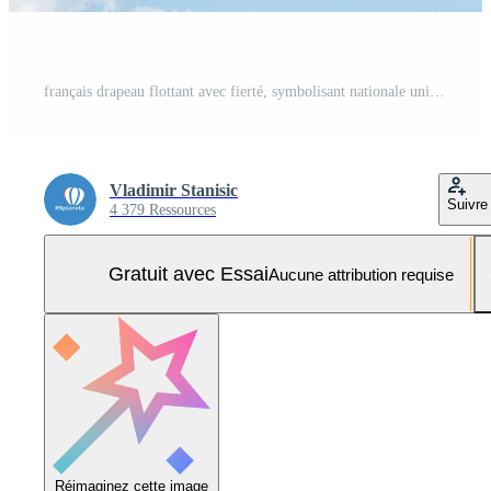
français drapeau flottant avec fierté, symbolisant nationale unité et patrimoine. le drapeau bleu, blanc, et rouge rayures représenter la France riches histoire et culturel identité Photo Pro
Vladimir Stanisic
Suivre
4 379 Ressources
Gratuit avec Essai
Aucune attribution requise
Réimaginez cette image