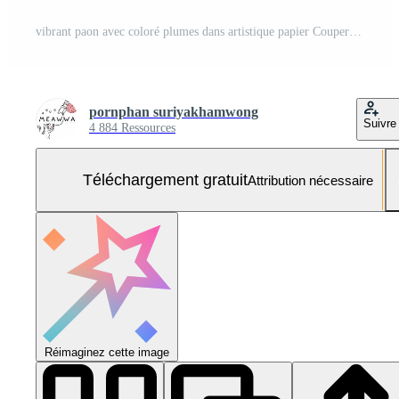
vibrant paon avec coloré plumes dans artistique papier Couper style entouré par chute feuilles Photo Gratuite
pornphan suriyakhamwong
Suivre
4 884 Ressources
Téléchargement gratuit
Attribution nécessaire
Réimaginez cette image