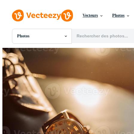
Vecteurs
Photos
Photos
Toutes Images
Photos
PNGs
PSDs
SVGs
Modèles
Vecteurs
Vidéos
Motion graphics
Images Éditoriales
Événements Éditoriaux