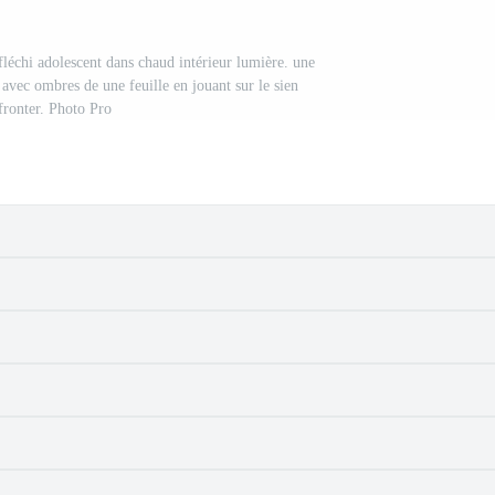
fléchi adolescent dans chaud intérieur lumière. une
avec ombres de une feuille en jouant sur le sien
fronter. Photo Pro