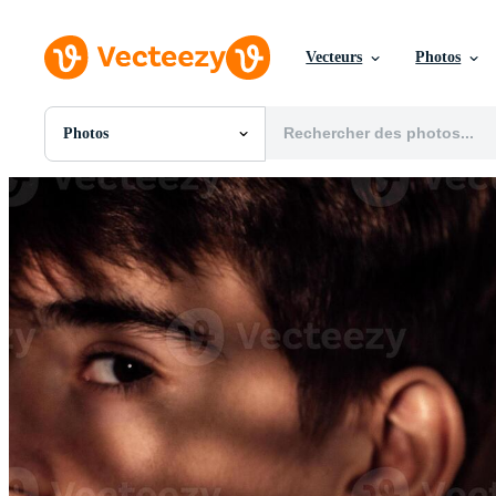
Vecteurs
Photos
Photos
Toutes Images
Photos
PNGs
PSDs
SVGs
Modèles
Vecteurs
Vidéos
Motion graphics
Images Éditoriales
Événements Éditoriaux