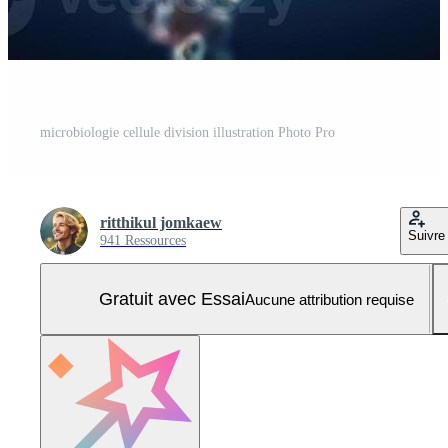
microbiologie cellule division illustration Photo Pro
ritthikul jomkaew
Suivre
941 Ressources
Gratuit avec Essai
Aucune attribution requise