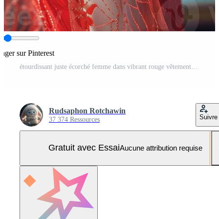
tager sur Pinterest
étourdissant juste écorché femme dans vibrant rouge vêtements posant en toute confiance contre spectaculaire toile de fond Photo Pro
Rudsaphon Rotchawin
Suivre
37 374 Ressources
Gratuit avec Essai
Aucune attribution requise