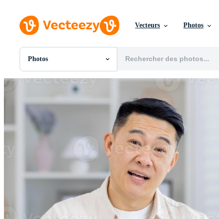
Vecteurs
Photos
Photos
Toutes Images
Photos
PNGs
PSDs
SVGs
Modèles
Vecteurs
Vidéos
Motion graphics
Images Éditoriales
Événements Éditoriaux