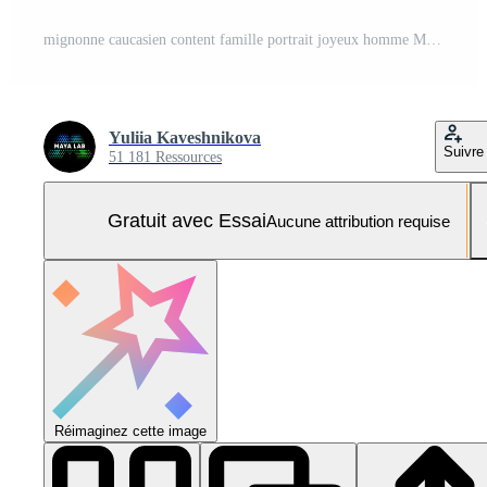
mignonne caucasien content famille portrait joyeux homme Masculin papa souriant femme femelle maman peu garçon enfant enfant fils séance ensemble étreinte embrasse à la recherche caméra à l'extérieur la nature champ les terres agricoles parc pique-nique la nature Photo Pro
Yuliia Kaveshnikova
Suivre
51 181 Ressources
Gratuit avec Essai
Aucune attribution requise
Réimaginez cette image