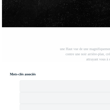
une Haut vue de une magnifiquement
contre une noir arrière-plan, cr
attrayant vous à
Mots-clés associés