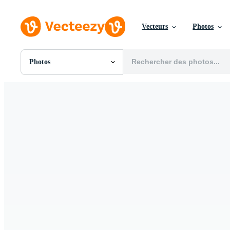
Vecteurs
Photos
Photos
Toutes Images
Photos
PNGs
PSDs
SVGs
Modèles
Vecteurs
Vidéos
Motion graphics
Images Éditoriales
Événements Éditoriaux